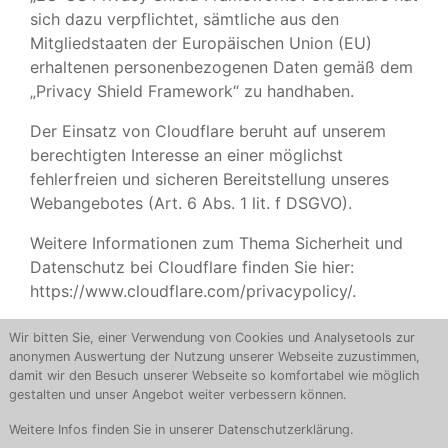
sich dazu verpflichtet, sämtliche aus den
Mitgliedstaaten der Europäischen Union (EU)
erhaltenen personenbezogenen Daten gemäß dem
„Privacy Shield Framework“ zu handhaben.
Der Einsatz von Cloudflare beruht auf unserem
berechtigten Interesse an einer möglichst
fehlerfreien und sicheren Bereitstellung unseres
Webangebotes (Art. 6 Abs. 1 lit. f DSGVO).
Weitere Informationen zum Thema Sicherheit und
Datenschutz bei Cloudflare finden Sie hier:
https://www.cloudflare.com/privacypolicy/
.
Wir bitten Sie, einer Verwendung von Cookies und Analysetools zur
anonymen Auswertung der Nutzung unserer Webseite zuzustimmen,
damit wir den Besuch unserer Webseite so komfortabel wie möglich
gestalten und unser Angebot weiter verbessern können.
Weitere Infos finden Sie in unserer
Datenschutzerklärung
.